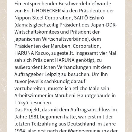
Ein entsprechender Beschwerdebrief wurde
von Erich HONECKER via den Präsidenten der
Nippon Steel Corporation, SAITŌ Eishirō
(damals gleichzeitig Präsident des Japan-DDR-
Wirtschaftskomitees und Präsident der
japanischen Wirtschaftsverbände), dem
Präsidenten der Marubeni Corporation,
HARUNA Kazuo, zugestellt. Insgesamt vier Mal
sah sich Präsident HARUNA genötigt, zu
außerordentlichen Verhandlungen mit dem
Auftraggeber Leipzig zu besuchen. Um ihn
zuvor jeweils sachkundig darauf
vorzubereiten, musste ich etliche Male sein
Arbeitszimmer im Marubeni-Hauptgebäude in
Tōkyō besuchen.
Das Projekt, das mit dem Auftragsabschluss im
Jahre 1981 begonnen hatte, war erst mit der
letzten Teilzahlung aus Deutschland im Jahre
1994, also erst nach der Wiedervereinigung der