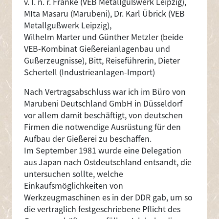
v. l. n. r. Franke (VEB Metallgußwerk Leipzig),
MIta Masaru (Marubeni), Dr. Karl Übrick (VEB
Metallgußwerk Leipzig),
Wilhelm Marter und Günther Metzler (beide
VEB-Kombinat Gießereianlagenbau und
Gußerzeugnisse), Bitt, Reiseführerin, Dieter
Schertell (Industrieanlagen-Import)
Nach Vertragsabschluss war ich im Büro von
Marubeni Deutschland GmbH in Düsseldorf
vor allem damit beschäftigt, von deutschen
Firmen die notwendige Ausrüstung für den
Aufbau der Gießerei zu beschaffen.
Im September 1981 wurde eine Delegation
aus Japan nach Ostdeutschland entsandt, die
untersuchen sollte, welche
Einkaufsmöglichkeiten von
Werkzeugmaschinen es in der DDR gab, um so
die vertraglich festgeschriebene Pflicht des