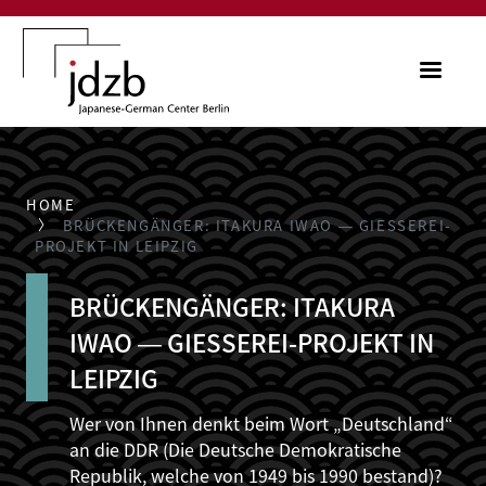
Skip to main content
ME
HOME
BRÜCKENGÄNGER: ITAKURA IWAO ― GIESSEREI-P
ROJEKT IN LEIPZIG
BRÜCKENGÄNGER: ITAKURA
IWAO ― GIESSEREI-PROJEKT IN L
EIPZIG
Wer von Ihnen denkt beim Wort „Deutschland“
an die DDR (Die Deutsche Demokratische
Republik, welche von 1949 bis 1990 bestand)?