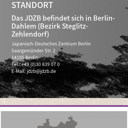
STANDORT
Das JDZB befindet sich in Berlin-
Dahlem (Bezirk Steglitz-
Zehlendorf)
Japanisch-Deutsches Zentrum Berlin
Saargemünder Str. 2
14195 Berlin
Tel.: +49 (0)30 839 07 0
E-Mail: jdzb@jdzb.de
Image