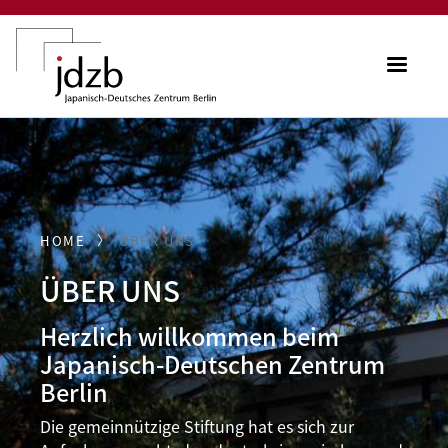
Direkt zum Inhalt
ME
HOME
ÜBER UNS
ÜBER UNS
Herzlich willkommen beim
Japanisch-Deutschen Zentrum
Berlin
Die gemeinnützige Stiftung hat es sich zur