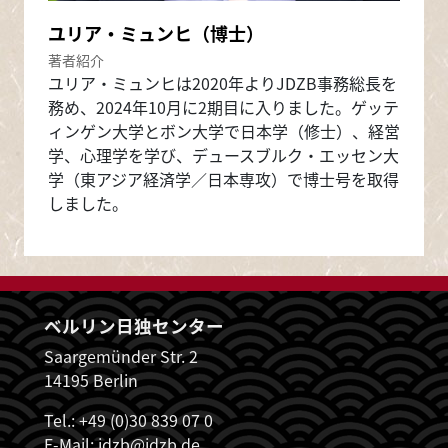
ユリア・ミュンヒ（博士）
著者紹介
ユリア・ミュンヒは2020年よりJDZB事務総長を
務め、2024年10月に2期目に入りました。ゲッテ
ィンゲン大学とボン大学で日本学（修士）、経営
学、心理学を学び、デュースブルク・エッセン大
学（東アジア経済学／日本専攻）で博士号を取得
しました。
ベルリン日独センター
Saargemünder Str. 2
14195 Berlin
Tel.: +49 (0)30 839 07 0
E-Mail:
jdzb@jdzb.de