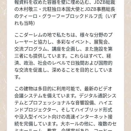
報資料を収めた容器を壁に埋め込む、JDZB総裁
の木村敬三・元駐独日本国大使とJDZB事務総長
のティーロ・グラーフ＝ブロックドルフ氏（いず
れも当時）
ここダーレムの地で私たちは、様々な分野のプ
レーヤーと協力し、多彩なイベント、展覧会、
交流プログラム、講座を企画し、また施設を第
三者にも提供しています。これらはすべて、経
済、政治、社会のレベルで日独間および国際的
な交流を促進し、深めることを目的としていま
す。
この建物は多目的に利用可能で、最新のビデオ
会議システムを備えています。デジタル通訳シス
テムとプロフェッショナルな音響設備、ハイエ
ンドプロジェクター、そしてハイブリッド形式
や没入型イベント向けの高速インターネット接
続を完備しています。大ホールの他に、複数のセ
ミナールーム、教室、会議室があり、コーヒー