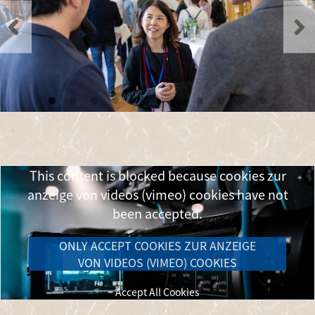
Remote video URL
This content is blocked because cookies zur
anzeige von videos (vimeo) cookies have not
been accepted.
ONLY ACCEPT COOKIES ZUR ANZEIGE
VON VIDEOS (VIMEO) COOKIES
Accept All Cookies