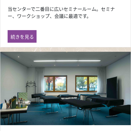
当センターで二番目に広いセミナールーム。セミナ
ー、ワークショップ、会議に最適です。
セミナールーム2 の
続きを見る