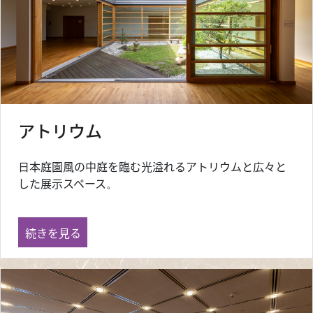
アトリウム
日本庭園風の中庭を臨む光溢れるアトリウムと広々と
した展示スペース
。
アトリウム の
続きを見る