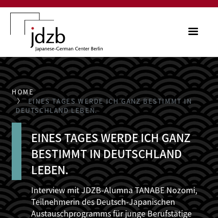
Skip to main content
ME
HOME
EINES TAGES WERDE ICH GANZ BESTIMMT IN
DEUTSCHLAND LEBEN.
EINES TAGES WERDE ICH GANZ
BESTIMMT IN DEUTSCHLAND
LEBEN.
Interview mit JDZB-Alumna TANABE Nozomi,
Teilnehmerin des Deutsch-Japanischen
Austauschprogramms für junge Berufstätige