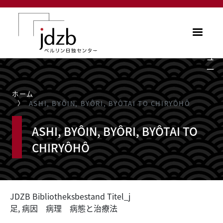
メインコンテンツに移動
メ
ニ
ュ
ー
ホーム
ASHI, BYÔIN, BYÔRI, BYÔTAI TO CHIRYÔHÔ
ASHI, BYÔIN, BYÔRI, BYÔTAI TO
CHIRYÔHÔ
JDZB Bibliotheksbestand Titel_j
足, 病因 病理 病態と治療法