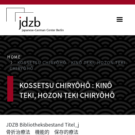
Skip to main content
ME
HOME
KOSSETSU CHIRYÔHÔ : KINÔ TEKI, HOZON TEKI
CHIRYÔHÔ
KOSSETSU CHIRYÔHÔ : KINÔ
TEKI, HOZON TEKI CHIRYÔHÔ
JDZB Bibliotheksbestand Titel_j
骨折治療法 機能的 保存的療法