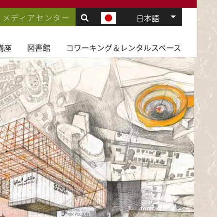
.
VIGATION
メディアセンター
追加のアク
日本語
JD
講座
図書館
コワーキング＆レンタルスペース