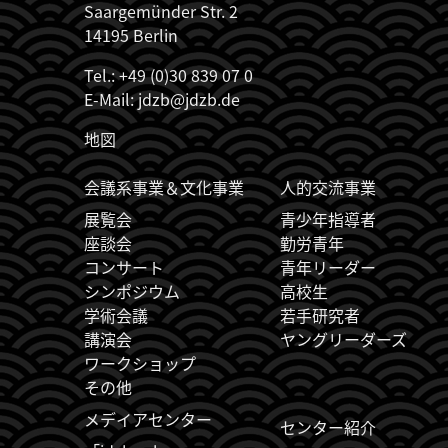
Saargemünder Str. 2
14195 Berlin
Tel.: +49 (0)30 839 07 0
E-Mail:
jdzb@jdzb.de
地図
JDZB_FUSSZEILENMENÜ
会議系事業＆文化事業
人的交流事業
展覧会
青少年指導者
座談会
勤労青年
コンサート
青年リーダー
シンポジウム
高校生
学術会議
若手研究者
講演会
ヤングリーダーズ
ワークショップ
その他
メデイアセンター
センター紹介