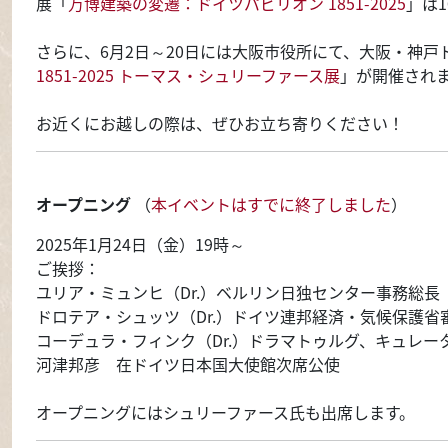
展「
万博建築の変遷：ドイツパビリオン 1851-2025
」は
さらに、6月2日～20日には大阪市役所にて、大阪・神戸
1851-2025 トーマス・シュリーファース展
」が開催され
お近くにお越しの際は、ぜひお立ち寄りください！
オープニング
（
本イベントはすでに終了しました
）
2025年1月24日（金）19時～
ご挨拶：
ユリア・ミュンヒ（Dr.）ベルリン日独センター事務総長
ドロテア・シュッツ（Dr.）ドイツ連邦経済・気候保護省
コーデュラ・フィンク（Dr.）ドラマトゥルグ、キュレー
河津邦彦 在ドイツ日本国大使館次席公使
オープニングにはシュリーファース氏も出席します。