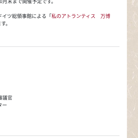
10月末まで開催予定です。
ドイツ総領事館による
「
私のアトランティス 万博
ます。
審議官
ター