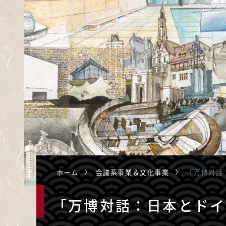
ホーム
会議系事業＆文化事業
「万博対話
「万博対話：日本とドイ