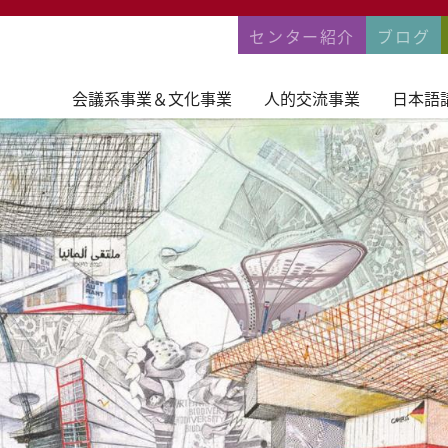
PERMANENTNA
センター紹介
ブログ
会議系事業＆文化事業
人的交流事業
日本語