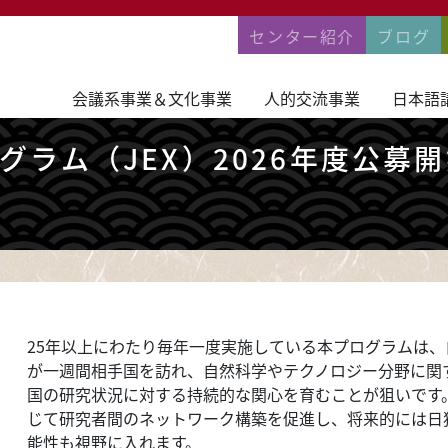
PERMANENTNA
センター紹介
ブログ
BERBLICK
日独若手専門家交流プログラム（JEX）2026年度公
会議系事業＆文化事業
人的交流事業
日本語
ラム（JEX）2026年度公募
25年以上にわたり毎年一度実施している本プログラムは
が一週間相手国を訪れ、自然科学やテクノロジー分野に関
国の研究状況に対する持続的な関心を育むことが狙いです
じて研究者間のネットワーク構築を促進し、将来的には日
能性も視野に入れます。