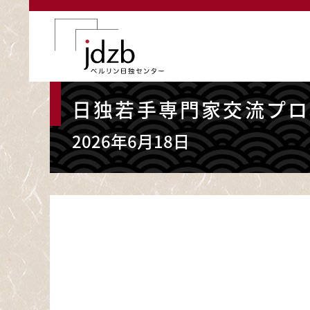
メインコンテンツに移動
ホーム
MEDIACENTER
AKTUELLES - Ü
日独若手専門家交流プログ
2026年6月18日