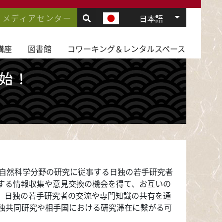
.
VIGATION
メディアセンター
追加のアク
日本語
JD
募開始！
講座
図書館
コワーキング＆レンタルスペース
開始！
、自然科学分野の研究に従事する日独の若手研究者
する情報収集や意見交換の機会を得て、お互いの
。日独の若手研究者の交流や専門知識の共有を通
独共同研究や相手国における研究滞在に繋がる可