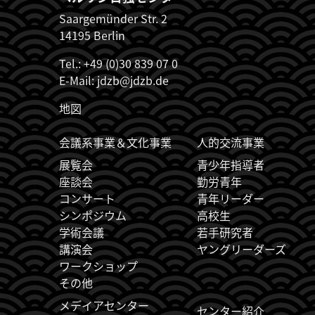
Saargemünder Str. 2
14195 Berlin
Tel.: +49 (0)30 839 07 0
E-Mail:
jdzb@jdzb.de
地図
JDZB_FUSSZEILENMENÜ
会議系事業＆文化事業
人的交流事業
展覧会
青少年指導者
座談会
勤労青年
コンサート
青年リーダー
シンポジウム
高校生
学術会議
若手研究者
講演会
ヤングリーダーズ
ワークショップ
その他
メデイアセンター
センター紹介