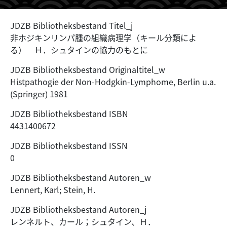
JDZB Bibliotheksbestand Titel_j
非ホジキンリンパ腫の組織病理学（キール分類によ
る） Ｈ．シュタインの協力のもとに
JDZB Bibliotheksbestand Originaltitel_w
Histpathogie der Non-Hodgkin-Lymphome, Berlin u.a.
(Springer) 1981
JDZB Bibliotheksbestand ISBN
4431400672
JDZB Bibliotheksbestand ISSN
0
JDZB Bibliotheksbestand Autoren_w
Lennert, Karl; Stein, H.
JDZB Bibliotheksbestand Autoren_j
レンネルト、カール；シュタイン、Ｈ．