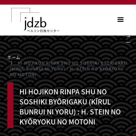
メインコンテンツに移動
メ
ニ
ュ
ー
ホーム
HI HOJIKON RINPA SHU NO SOSHIKI BYÔRIGAKU
(KÎRUL BUNRUI NI YORU) : H. STEIN NO KYÔRYOKU
NO MOTONI
HI HOJIKON RINPA SHU NO
SOSHIKI BYÔRIGAKU (KÎRUL
BUNRUI NI YORU) : H. STEIN NO
KYÔRYOKU NO MOTONI