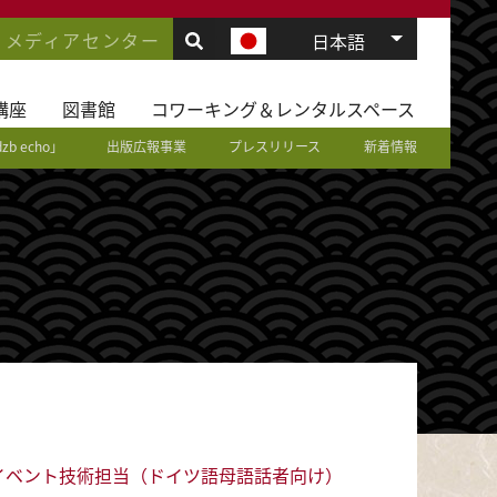
.
VIGATION
メディアセンター
追加のアク
日本語
JD
講座
図書館
コワーキング＆レンタルスペース
dzb echo」
出版広報事業
プレスリリース
新着情報
イベント技術担当（ドイツ語母語話者向け）