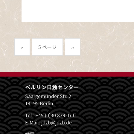
ページ送り
前ページ
次ページ
‹‹
5 ページ
››
ベルリン日独センター
Saargemünder Str. 2
14195 Berlin
Tel.: +49 (0)30 839 07 0
E-Mail:
jdzb@jdzb.de