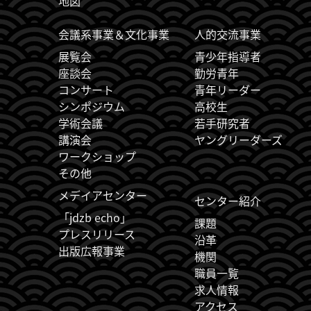
地図
JDZB_FUSSZEILENMENÜ
会議系事業＆文化事業
人的交流事業
展覧会
青少年指導者
座談会
勤労青年
コンサート
青年リーダー
シンポジウム
高校生
学術会議
若手研究者
講演会
ヤングリーダーズ
ワークショップ
その他
メデイアセンター
センター紹介
「jdzb echo」
課題
プレスリリース
沿革
出版広報事業
機関
職員一覧
求人情報
アクセス