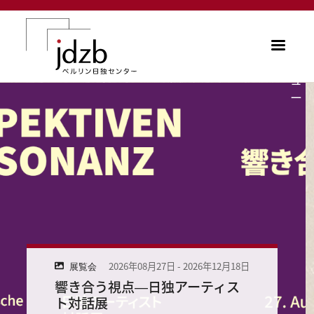
メインコンテンツに移動
メ
ニ
ュ
像
ー
2026年08月27日
-
2026年12月18日
展覧会
響き合う視点―日独アーティス
ト対話展