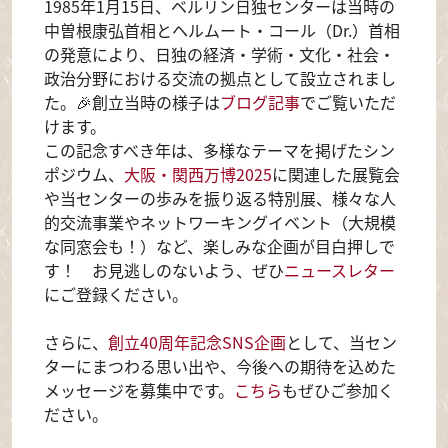
1985年1月15日、ベルリン日独センターは当時の
中曽根康弘首相とヘルムート・コール（Dr.）首相
の発意により、日独の経済・学術・文化・社会・
政治分野における交流の拠点として設立されまし
た。🎉創立当時の様子は
ブログ記事
でご覧いただ
けます。
この記念すべき年は、多様なテーマを掲げたシン
ポジウム、
大阪・関西万博2025
に関連した展覧会
や当センターの歩みを振り返る特別展、様々な人
的交流事業やネットワーキングイベント（大規模
な同窓会も！）など、楽しみな企画が目白押しで
す！ お見逃しのないよう、ぜひ
ニュースレター
にご登録ください。
さらに、
創立40周年記念SNS企画
として、当セン
ターにまつわる思い出や、今後への期待を込めた
メッセージを募集中です。
こちら
もぜひご参加く
ださい。