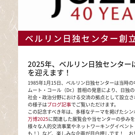
ベルリン日独センター創立
2025年、ベルリン日独センター
を迎えます！
1985年1月15日、ベルリン日独センターは当時
ムート・コール（Dr.）首相の発意により、日独
社会・政治分野における交流の拠点として設立さ
の様子は
ブログ記事
でご覧いただけます。
この記念すべき年は、多様なテーマを掲げたシン
万博2025
に関連した展覧会や当センターの歩みを
様々な人的交流事業やネットワーキングイベント
も！）など、楽しみな企画が目白押しです！ お