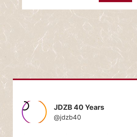
ホ
ー
ム
STARTSEIT