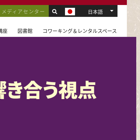
.
VIGATION
メディアセンター
追加のアク
日本語
JD
講座
図書館
コワーキング＆レンタルスペース