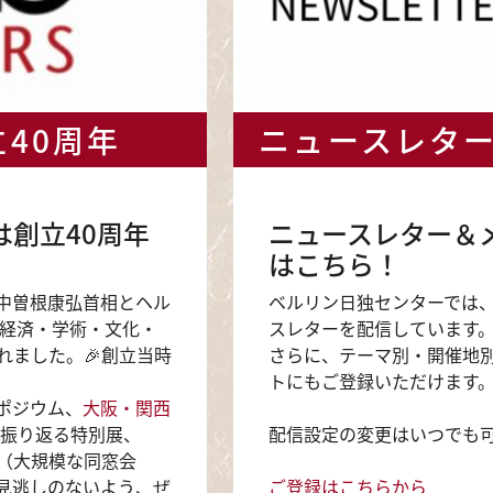
40周年
ニュースレタ
は創立40周年
ニュースレター＆
はこちら！
の中曽根康弘首相とヘル
ベルリン日独センターでは
の経済・学術・文化・
スレターを配信しています
れました。🎉創立当時
さらに、テーマ別・開催地
トにもご登録いただけます
ポジウム、
大阪・関西
振り返る特別展、
配信設定の変更はいつでも
（大規模な同窓会
見逃しのないよう、ぜ
ご登録はこちらから