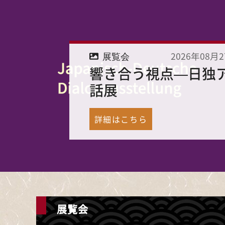
2026年08月
展覧会
響き合う視点―日独
話展
詳細はこちら
展覧会