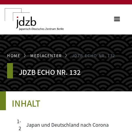
Direkt zum Inhalt
ME
HOME
MEDIACENTER
JDZB ECHO NR. 132
JDZB ECHO NR. 132
INHALT
1-
Japan und Deutschland nach Corona
2