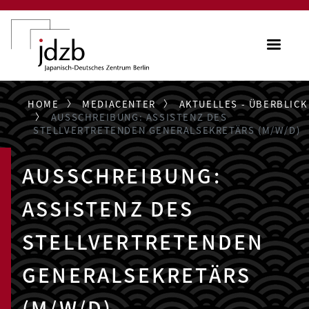
Direkt zum Inhalt
ME
HOME
MEDIACENTER
AKTUELLES - ÜBERBLICK
AUSSCHREIBUNG: ASSISTENZ DES
STELLVERTRETENDEN GENERALSEKRETÄRS (M/W/D)
AUSSCHREIBUNG:
ASSISTENZ DES
STELLVERTRETENDEN
GENERALSEKRETÄRS
(M/W/D)