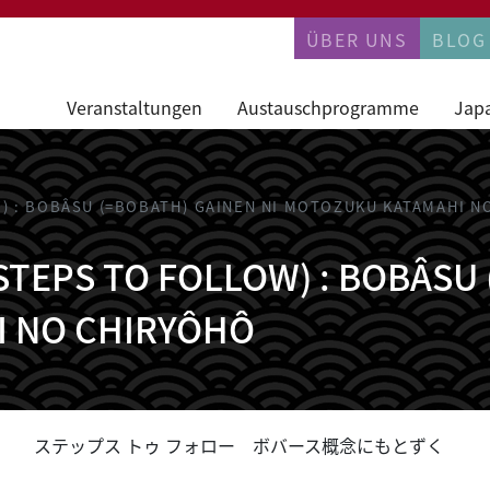
PERMANENTN
ÜBER UNS
BLOG
Veranstaltungen
Austauschprogramme
Jap
) : BOBÂSU (=BOBATH) GAINEN NI MOTOZUKU KATAMAHI N
TEPS TO FOLLOW) : BOBÂSU 
 NO CHIRYÔHÔ
ステップス トゥ フォロー ボバース概念にもとずく