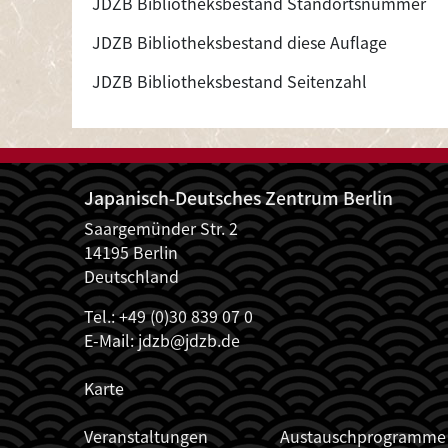
JDZB Bibliotheksbestand Standortsnummer
JDZB Bibliotheksbestand diese Auflage
JDZB Bibliotheksbestand Seitenzahl
Japanisch-Deutsches Zentrum Berlin
Saargemünder Str. 2
14195 Berlin
Deutschland
Tel.: +49 (0)30 839 07 0
E-Mail:
jdzb@jdzb.de
Karte
JDZB_FUSSZEILENMENÜ
Veranstaltungen
Austauschprogramme