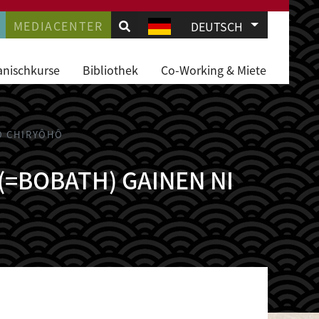
.
AVIGATION
MEDIACENTER
Weitere Akti
DEUTSCH
JD
anischkurse
Bibliothek
Co-Working & Miete
O CHIRYÔHÔ
(=BOBATH) GAINEN NI