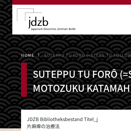
Direkt zum Inhalt
HOME
SUTEPPU TU FORÔ (=STEPS TO FOLLOW
SUTEPPU TU FORÔ (=S
MOTOZUKU KATAMAHI
JDZB Bibliotheksbestand Titel_j
片麻痺の治療法