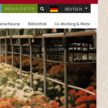
.
AVIGATION
MEDIACENTER
Weitere Akti
DEUTSCH
JD
anischkurse
Bibliothek
Co-Working & Miete