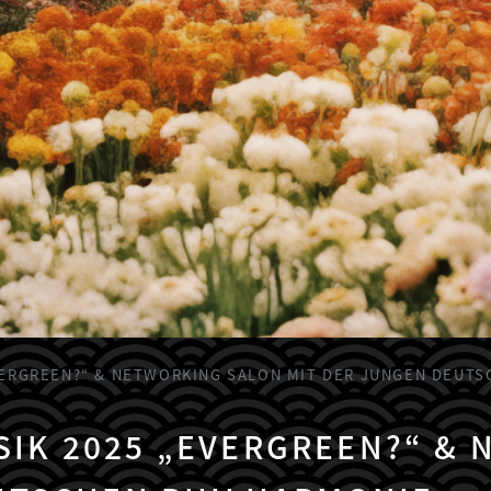
ERGREEN?“ & NETWORKING SALON MIT DER JUNGEN DEUTS
K 2025 „EVERGREEN?“ & 