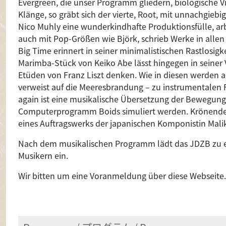
Evergreen, die unser Programm gliedern, biologische Viel
Klänge, so gräbt sich der vierte, Root, mit unnachgiebig
Nico Muhly eine wunderkindhafte Produktionsfülle, arb
auch mit Pop-Größen wie Björk, schrieb Werke in alle
Big Time erinnert in seiner minimalistischen Rastlosigke
Marimba-Stück von Keiko Abe lässt hingegen in seiner
Etüden von Franz Liszt denken. Wie in diesen werden 
verweist auf die Meeresbrandung – zu instrumentalen F
again ist eine musikalische Übersetzung der Bewegun
Computerprogramm Boids simuliert werden. Krönender
eines Auftragswerks der japanischen Komponistin Mali
Nach dem musikalischen Programm lädt das JDZB zu 
Musikern ein.
Wir bitten um eine Voranmeldung über diese Webseite.