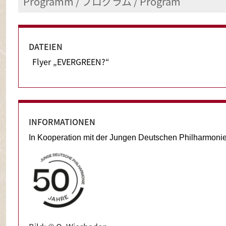
Programm / プログラム / Program
ERÖFFNUNG
Eintritt frei; Spenden für das JDZB sind her
VERANSTALTUNGSDAUER
DATEIEN
13.06.2025 19:00 - 21:30
Flyer „EVERGREEN?“
ORT
JDZB
INFORMATIONEN
In Kooperation mit der Jungen Deutschen Philharmoni
Image