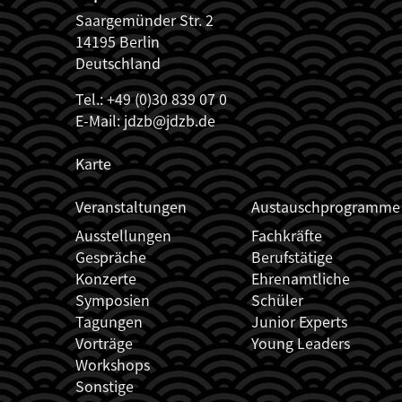
Saargemünder Str. 2
14195 Berlin
Deutschland
Tel.: +49 (0)30 839 07 0
E-Mail:
jdzb@jdzb.de
Karte
JDZB_FUSSZEILENMENÜ
Veranstaltungen
Austauschprogramme
Ausstellungen
Fachkräfte
Gespräche
Berufstätige
Konzerte
Ehrenamtliche
Symposien
Schüler
Tagungen
Junior Experts
Vorträge
Young Leaders
Workshops
Sonstige