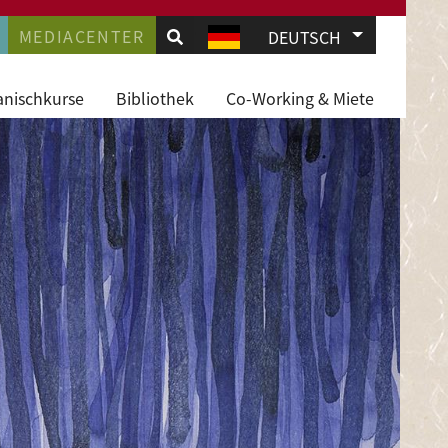
.
AVIGATION
MEDIACENTER
Weitere Akti
DEUTSCH
JD
anischkurse
Bibliothek
Co-Working & Miete