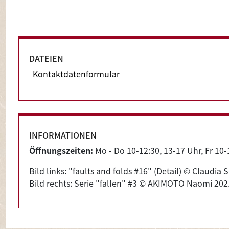
ERÖFFNUNG
28. Mai 2021, 16:00 MESZ
DATEIEN
Kontaktdatenformular
VERANSTALTUNGSDAUER
31.05.2021 - 28.07.2021
ORT
JDZB
INFORMATIONEN
Öffnungszeiten:
Mo - Do 10-12:30, 13-17 Uhr, Fr 10-12
ZUSÄTZLICHE INFORMATIONEN
Finissage am 28. Juli von 13 bis 19 Uhr in A
Bild links: "faults and folds #16" (Detail) © Claud
Bild rechts: Serie "fallen" #3 © AKIMOTO Naomi 202