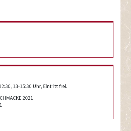
:30, 13-15:30 Uhr, Eintritt frei.
nwesenheit der Künstlerinnen!
ia SCHMACKE 2021
1