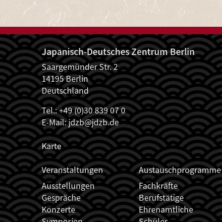
Japanisch-Deutsches Zentrum Berlin
Saargemünder Str. 2
14195 Berlin
Deutschland
Tel.: +49 (0)30 839 07 0
E-Mail:
jdzb@jdzb.de
Karte
JDZB_FUSSZEILENMENÜ
Veranstaltungen
Austauschprogramme
Ausstellungen
Fachkräfte
Gespräche
Berufstätige
Konzerte
Ehrenamtliche
Symposien
Schüler