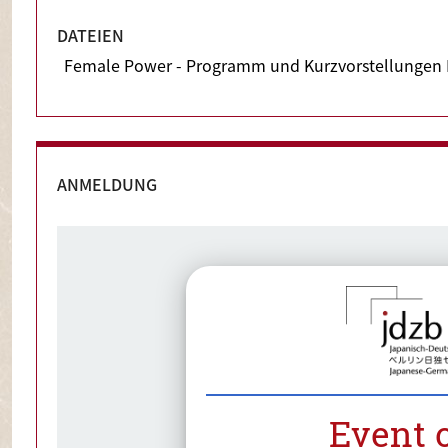
VERANSTALTUNGSDAUER
02.03.2026 17:00 - 20:30
DATEIEN
Female Power - Programm und Kurzvorstellungen
ORT
Japanisch-Deutsches Zentrum Berlin
ANMELDUNG