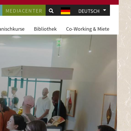
.
AVIGATION
MEDIACENTER
Weitere Akti
DEUTSCH
JD
anischkurse
Bibliothek
Co-Working & Miete