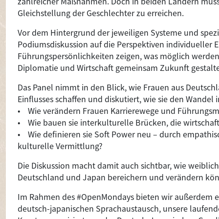
zahlreicher Maßnahmen. Doch in beiden Ländern muss
Gleichstellung der Geschlechter zu erreichen.
Vor dem Hintergrund der jeweiligen Systeme und spezi
Podiumsdiskussion auf die Perspektiven individueller 
Führungspersönlichkeiten zeigen, was möglich werden 
Diplomatie und Wirtschaft gemeinsam Zukunft gestalt
Das Panel nimmt in den Blick, wie Frauen aus Deutsc
Einflusses schaffen und diskutiert, wie sie den Wandel
• Wie verändern Frauen Karrierewege und Führungs
• Wie bauen sie interkulturelle Brücken, die wirtschaf
• Wie definieren sie Soft Power neu – durch empathisc
kulturelle Vermittlung?
Die Diskussion macht damit auch sichtbar, wie weibli
Deutschland und Japan bereichern und verändern kö
Im Rahmen des #OpenMondays bieten wir außerdem ein
deutsch-japanischen Sprachaustausch, unsere laufend