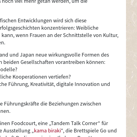
 noch viel mehr getan werden, um die
fischen Entwicklungen wird sich diese
Erfolgsgeschichten konzentrieren: Weibliche
kann, wenn Frauen an der Schnittstelle von Kultur,
en.
hland und Japan neue wirkungsvolle Formen des
 in beiden Gesellschaften vorantreiben können:
modelle?
tliche Kooperationen vertiefen?
he Führung, Kreativität, digitale Innovation und
che Führungskräfte die Beziehungen zwischen
nnen.
en Foodcourt, eine „Tandem Talk Corner“ für
e Ausstellung „
kama biraki
“, die Brettspiele Go und