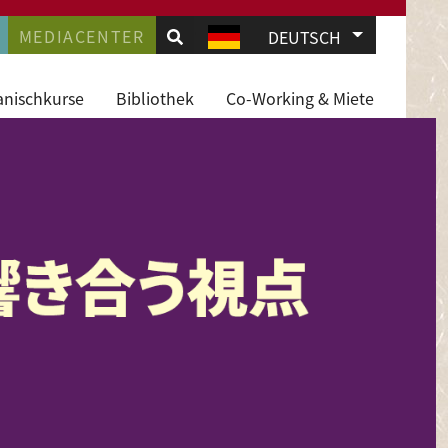
.
AVIGATION
MEDIACENTER
Weitere Akti
DEUTSCH
JD
anischkurse
Bibliothek
Co-Working & Miete