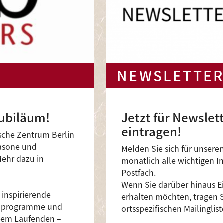
NEWSLETTER
Jubiläum!
Jetzt für Newslett
eintragen!
sche Zentrum Berlin
kasone und
Melden Sie sich für unser
Mehr dazu in
monatlich alle wichtigen I
Postfach.
Wenn Sie darüber hinaus E
 inspirierende
erhalten möchten, tragen S
schprogramme und
ortsspezifischen Mailinglist
 dem Laufenden –