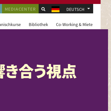
.
AVIGATION
MEDIACENTER
Weitere Akti
DEUTSCH
JD
anischkurse
Bibliothek
Co-Working & Miete