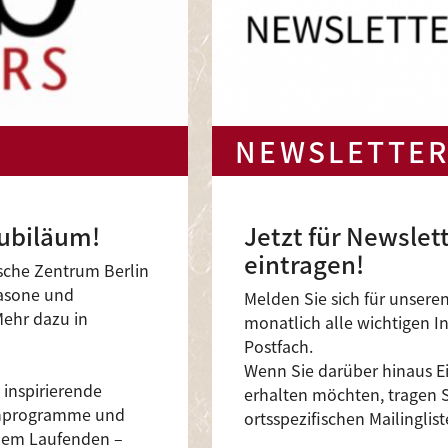
NEWSLETTER
Jubiläum!
Jetzt für Newslett
eintragen!
sche Zentrum Berlin
kasone und
Melden Sie sich für unser
Mehr dazu in
monatlich alle wichtigen I
Postfach.
Wenn Sie darüber hinaus E
 inspirierende
erhalten möchten, tragen S
schprogramme und
ortsspezifischen Mailinglist
 dem Laufenden –