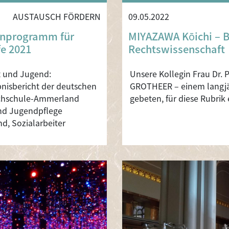
AUSTAUSCH FÖRDERN
09.05.2022
ienprogramm für
MIYAZAWA Kōichi – 
fe 2021
Rechtswissenschaft
t und Jugend:
Unsere Kollegin Frau Dr.
nisbericht der deutschen
GROTHEER – einem langjä
ochschule-Ammerland
gebeten, für diese Rubrik 
und Jugendpflege
d, Sozialarbeiter