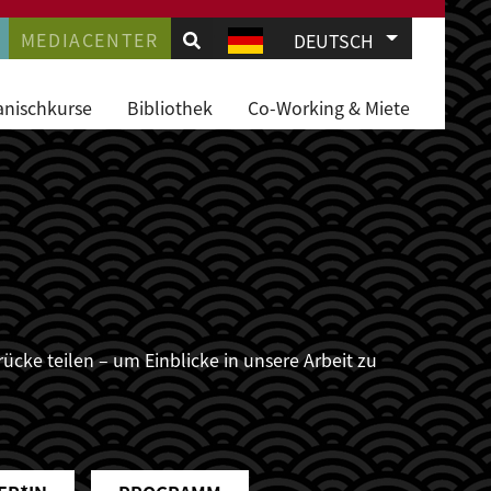
.
AVIGATION
MEDIACENTER
Weitere Akti
DEUTSCH
JD
anischkurse
Bibliothek
Co-Working & Miete
cke teilen – um Einblicke in unsere Arbeit zu