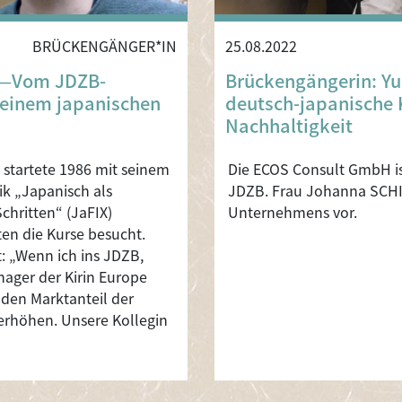
BRÜCKENGÄNGER*IN
25.08.2022
――Vom JDZB-
Brückengängerin: Yu
 einem japanischen
deutsch-japanische 
Nachhaltigkeit
startete 1986 mit seinem
Die ECOS Consult GmbH is
k „Japanisch als
JDZB. Frau Johanna SCHIL
hritten“ (JaFIX)
Unternehmens vor.
ten die Kurse besucht.
t: „Wenn ich ins JDZB,
nager der Kirin Europe
 den Marktanteil der
 erhöhen. Unsere Kollegin