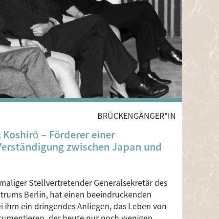
BRÜCKENGÄNGER*IN
Koshirō – Förderer einer
Verständigung zwischen Japan und
aliger Stellvertretender Generalsekretär des
trums Berlin, hat einen beeindruckenden
sei ihm ein dringendes Anliegen, das Leben von
kumentieren, der heute nur noch wenigen