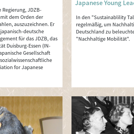
Japanese Young Lea
e Regierung, JDZB-
A mit dem Orden der
In den "Sustainablility T
hlen, auszuzeichnen. Er
regelmäßig, um Nachhalti
 japanisch-deutsche
Deutschland zu beleuchte
agement für das JDZB, das
"Nachhaltige Mobilität".
tät Duisburg-Essen (IN-
apanische Gesellschaft
sozialwissenschaftliche
iation for Japanese