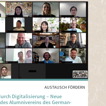
AUSTAUSCH FÖRDERN
urch Digitalisierung – Neue
 des Alumnivereins des German-