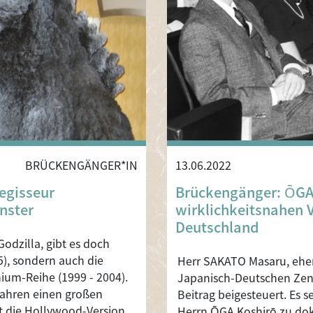
BRÜCKENGÄNGER*IN
13.06.2022
egisseur
Brückengänger: ŌGA 
nster
wirklichkeitsnahen 
Deutschland
odzilla, gibt es doch
5), sondern auch die
Herr SAKATO Masaru, ehem
nium-Reihe (1999 - 2004).
Japanisch-Deutschen Zen
Jahren einen großen
Beitrag beigesteuert. Es 
st die Hollywood-Version
Herrn ŌGA Koshirō zu do