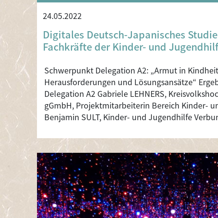
24.05.2022
Digitales Deutsch-Japanisches Stud
Fachkräfte der Kinder- und Jugendhil
Schwerpunkt Delegation A2: „Armut in Kindhei
Herausforderungen und Lösungsansätze“ Ergeb
Delegation A2 Gabriele LEHNERS, Kreisvolksh
gGmbH, Projektmitarbeiterin Bereich Kinder- 
Benjamin SULT, Kinder- und Jugendhilfe Verbun